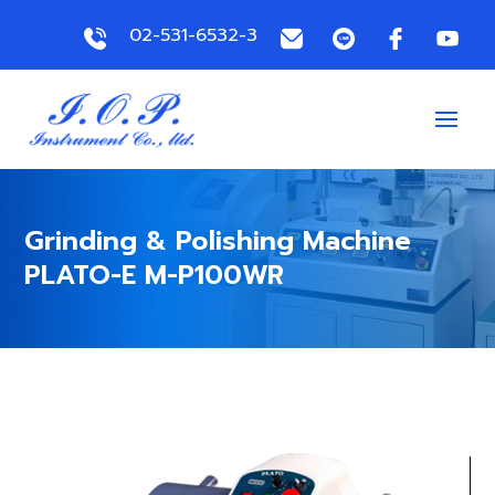
02-531-6532-3
Grinding & Polishing Machine
PLATO-E M-P100WR