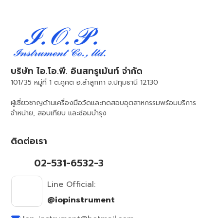
บริษัท ไอ.โอ.พี. อินสทรูเม้นท์ จำกัด
101/35 หมู่ที่ 1 ต.คูคต อ.ลำลูกกา จ.ปทุมธานี 12130
ผู้เชี่ยวชาญด้านเครื่องมือวัดและทดสอบอุตสาหกรรมพร้อมบริการ
จำหน่าย, สอบเทียบ และซ่อมบำรุง
ติดต่อเรา
02-531-6532-3
Line Official:
@iopinstrument