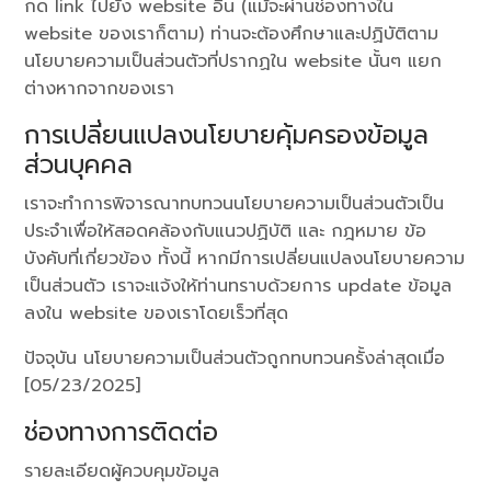
กด link ไปยัง website อื่น (แม้จะผ่านช่องทางใน
website ของเราก็ตาม) ท่านจะต้องศึกษาและปฏิบัติตาม
นโยบายความเป็นส่วนตัวที่ปรากฏใน website นั้นๆ แยก
ต่างหากจากของเรา
การเปลี่ยนแปลงนโยบายคุ้มครองข้อมูล
ส่วนบุคคล
เราจะทำการพิจารณาทบทวนนโยบายความเป็นส่วนตัวเป็น
ประจำเพื่อให้สอดคล้องกับแนวปฏิบัติ และ กฎหมาย ข้อ
บังคับที่เกี่ยวข้อง ทั้งนี้ หากมีการเปลี่ยนแปลงนโยบายความ
เป็นส่วนตัว เราจะแจ้งให้ท่านทราบด้วยการ update ข้อมูล
ลงใน website ของเราโดยเร็วที่สุด
ปัจจุบัน นโยบายความเป็นส่วนตัวถูกทบทวนครั้งล่าสุดเมื่อ
[05/23/2025]
ช่องทางการติดต่อ
รายละเอียดผู้ควบคุมข้อมูล