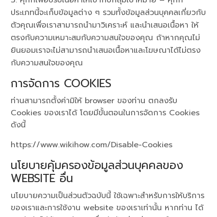
ประเภทนี้จะเก็บข้อมูลต่าง ๆ รวมทั้งข้อมูลส่วนบุคคลเกี่ยวกับ
ตัวคุณเพื่อเราสามารถนำมาวิเคราะห์ และนำเสนอเนื้อหา ให้
ตรงกับความเหมาะสมกับความสนใจของคุณ ถ้าหากคุณไม่
ยินยอมเราจะไม่สามารถนำเสนอเนื้อหาและโฆษณาได้ไม่ตรง
กับความสนใจของคุณ
การจัดการ COOKIES
ท่านสามารถตั้งค่ามิให้ browser ของท่าน ตกลงรับ
Cookies ของเราได้ โดยมีขั้นตอนในการจัดการ Cookies
ดังนี้
https://www.wikihow.com/Disable-Cookies
นโยบายคุ้มครองข้อมูลส่วนบุคคลของ
WEBSITE อื่น
นโยบายความเป็นส่วนตัวฉบับนี้ ใช้เฉพาะสำหรับการให้บริการ
ของเราและการใช้งาน website ของเราเท่านั้น หากท่าน ได้