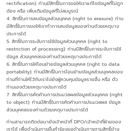
rectification): ท่านมีสิทธิ์ในการขอให้เราแก้ไขข้อมูลที่ไม่ถูก
ต้อง หรือ เพิ่มเติมข้อมูลที่ไม่สมบูรณ์
สิทธิ์ในการลบข้อมูลส่วนบุคคล (right to erasure): ท่าน
มีสิทธิ์ในการขอให้เราทำการลบข้อมูลของท่านด้วยเหตุบาง
ประการได้
สิทธิ์ในการระงับการใช้ข้อมูลส่วนบุคคล (right to
restriction of processing): ท่านมีสิทธิ์ในการระงับการใช้
ข้อมูล ส่วนบุคคลของท่านด้วยเหตุบางประการได้
สิทธิ์ในการให้โอนย้ายข้อมูลส่วนบุคคล (right to data
portability): ท่านมีสิทธิ์ในการโอนย้ายข้อมูลส่วนบุคคลของ
ท่านที่ท่านให้ไว้กับเราไปยังผู้ควบคุมข้อมูลรายอื่น หรือ ตัว
ท่านเองด้วยเหตุบางประการได้
สิทธิ์ในการคัดค้านการประมวลผลข้อมูลส่วนบุคคล (right
to object): ท่านมีสิทธิ์ในการคัดค้านการประมวลผล ข้อมูล
ส่วนบุคคลของท่านด้วยเหตุบางประการได้
ท่านสามารถติดต่อมายังเจ้าหน้าที่ DPO/เจ้าหน้าที่ฝ่ายของ
เราได้ เพื่อดำเนินการยื่นคำร้องขอดำเนินการตามสิทธิ์ข้าง